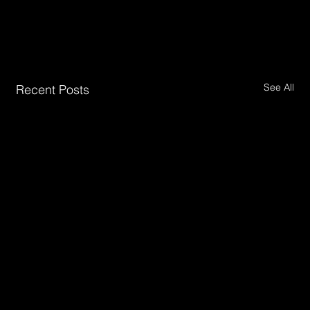
despertar juntos la 
sabiduría de este lugar!
See All
Recent Posts