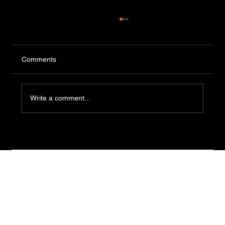
Comments
Write a comment...
El 18 de agosto se realizará una nueva
prueba de manipulación de alimentos en
el Edificio Central del Municipio de
Piriápolis.