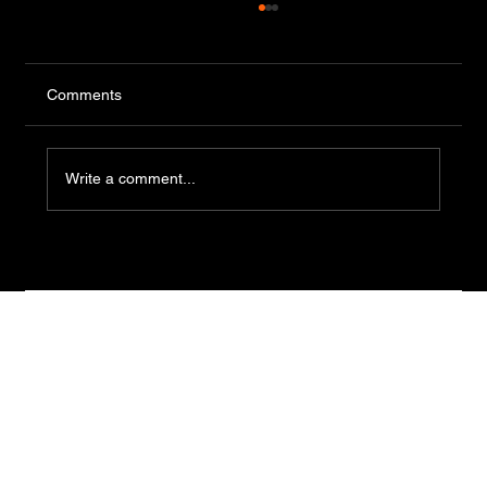
Comments
Write a comment...
El 18 de agosto se realizará una nueva
prueba de manipulación de alimentos en
el Edificio Central del Municipio de
Piriápolis.