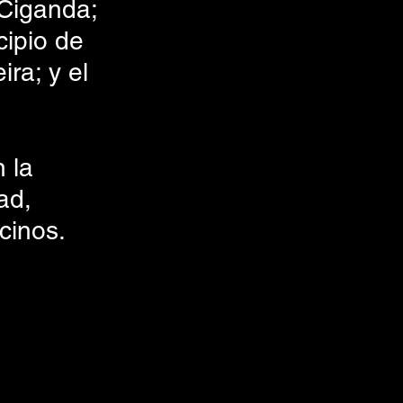
Ciganda; 
cipio de 
ra; y el 
 la 
ad, 
cinos.