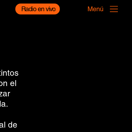
Radio en vivo
Menú
intos 
on el 
zar 
da.
al de 