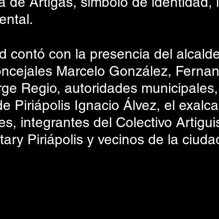
 de Artigas, símbolo de identidad, l
ental. 
d contó con la presencia del alcald
oncejales Marcelo González, Ferna
ge Regio, autoridades municipales, 
e Piriápolis Ignacio Álvez, el exalca
s, integrantes del Colectivo Artigui
otary Piriápolis y vecinos de la ciuda