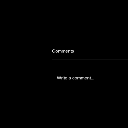
Comments
Write a comment...
El 18 de agosto se realizará
una nueva prueba de
manipulación de alimentos en
el Edificio Central del
Municipio de Piriápolis.