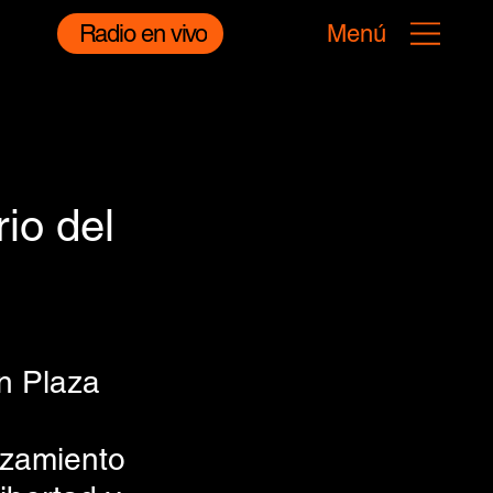
Radio en vivo
Menú
io del
n Plaza 
izamiento 