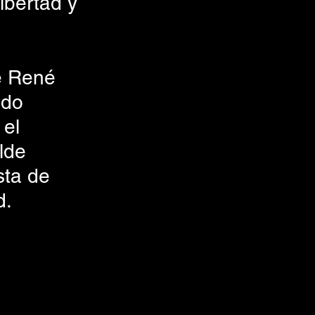
ibertad y 
e René 
ndo 
el 
lde 
sta de 
d.