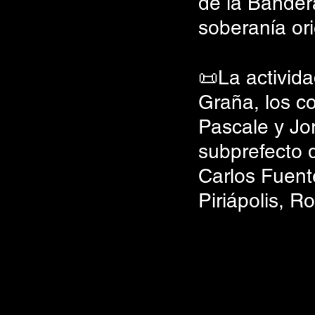
de la Bandera
soberanía ori
📜La activida
Graña, los c
Pascale y Jor
subprefecto d
Carlos Fuente
Piriápolis, R