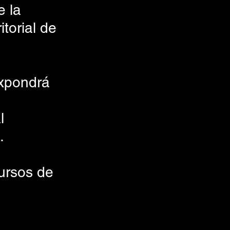
 la 
torial de 
expondrá 
l 
.
ursos de 