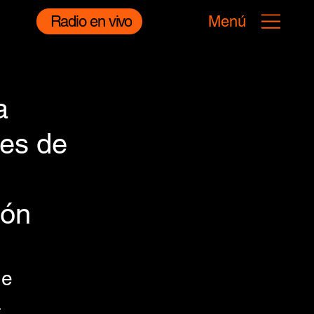
Radio en vivo
Menú
a
ces de
ión
 