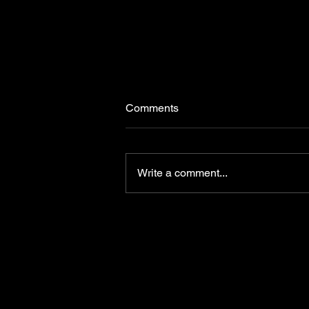
Comments
Write a comment...
Vuelve el Paseo de Compras
en Plaza Guernica frente a
Sub Prefectura