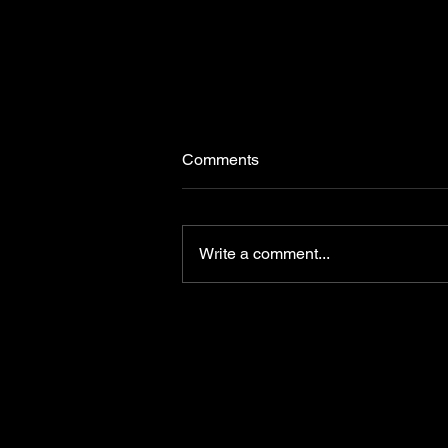
Comments
Write a comment...
Se solicita circular con
precaución por cierto tramo
de ruta 10