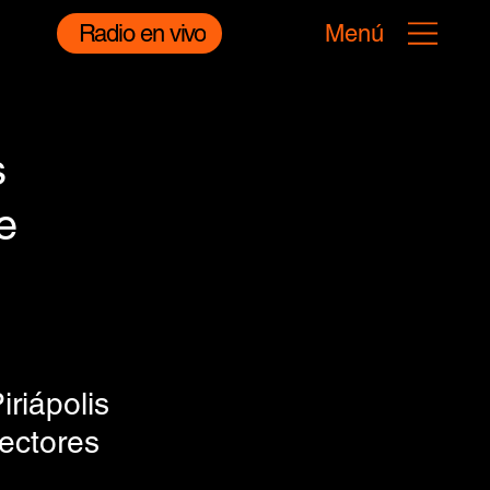
Radio en vivo
Menú
s
e
riápolis 
ectores 