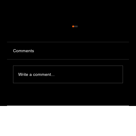
Comments
Write a comment...
El 18 de agosto se realizará una nueva
prueba de manipulación de alimentos en
el Edificio Central del Municipio de
Piriápolis.