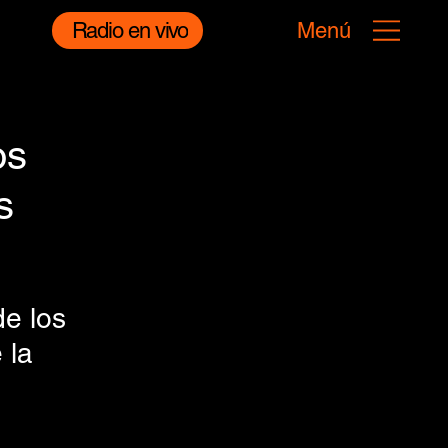
Radio en vivo
Menú
os
s
 
e los 
 la 