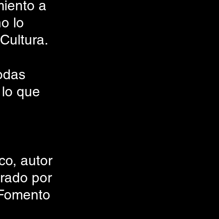
iento a 
o lo 
Cultura.
odas 
lo que 
co, autor 
grado por 
 Fomento 