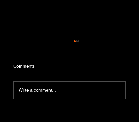
Comments
Write a comment...
El 18 de agosto se realizará una nueva
prueba de manipulación de alimentos en
el Edificio Central del Municipio de
Piriápolis.