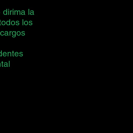
dirima la 
todos los 
cargos 
dentes 
tal 