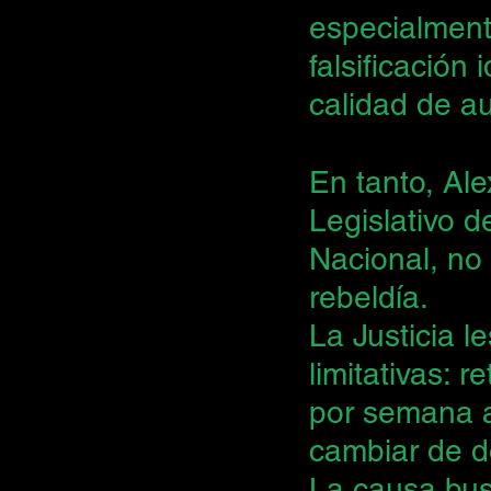
especialment
falsificación
calidad de au
En tanto, Ale
Legislativo d
Nacional, no
rebeldía.
La Justicia 
limitativas: 
por semana a 
cambiar de do
La causa bus