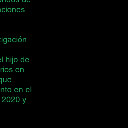
aciones 
 
tigación 
 hijo de 
rios en 
que 
to en el 
 2020 y 