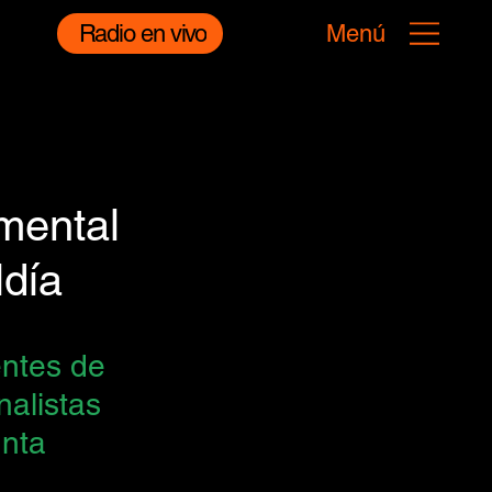
Radio en vivo
Menú
mental
ldía
entes de 
nalistas 
nta 