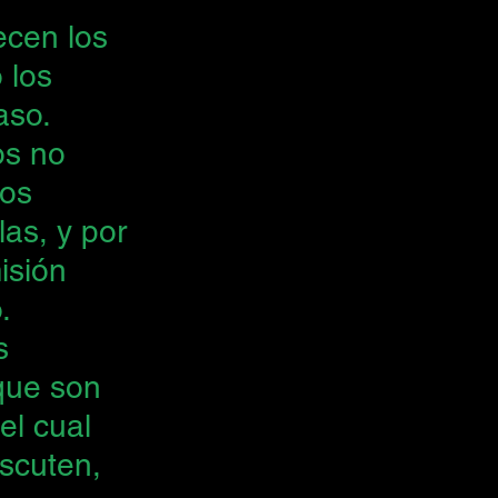
ecen los 
 los 
aso.
s no 
os 
las, y por 
isión 
.
s 
que son 
el cual 
iscuten, 