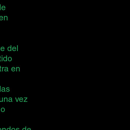
de 
en 
e del 
ido 
tra en 
das 
 una vez 
no 
ondos de 