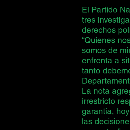
El Partido Na
tres investig
derechos polí
“Quienes no
somos de mir
enfrenta a si
tanto debemo
Departament
La nota agre
irrestricto r
garantía, hoy
las decisione