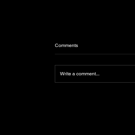
Comments
Write a comment...
Falleció en las últimas horas
José Hualde dirigente político
del Partido Nacional