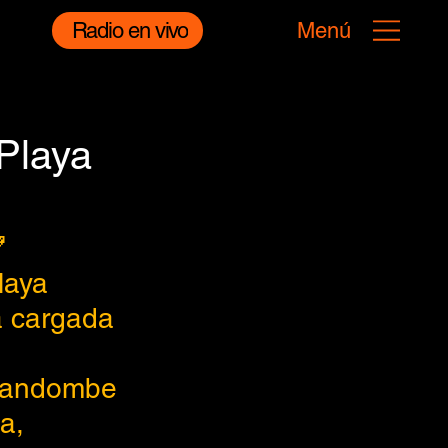
Radio en vivo
Menú
Playa

laya 
a cargada 
 candombe 
a, 