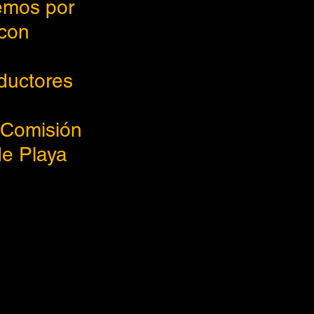
emos por 
con 
ductores 
 Comisión 
e Playa 