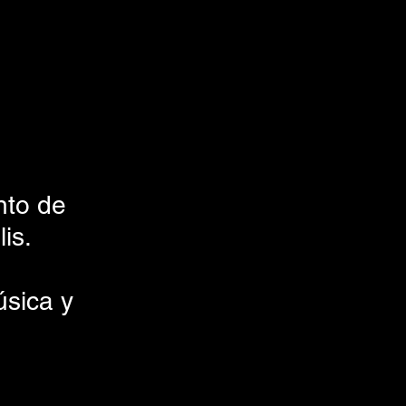
nto de 
is.
sica y 