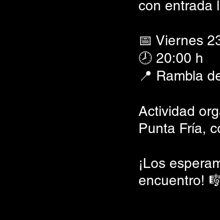
con entrada l
📅 Viernes 2
🕗 20:00 h
📍 Rambla de
Actividad or
Punta Fría, c
¡Los esperam
encuentro! 