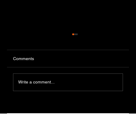
Comments
Write a comment...
Incautaron 137 armas de fuego y más de
57.000 municiones tras allanamiento en
Aiguá