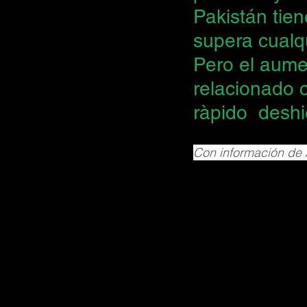
Pakistán tien
supera cualqu
Pero el aume
relacionado 
ràpido  deshi
Con información de 