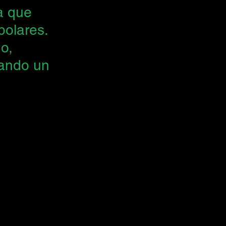
a que 
polares. 
o, 
cando un 