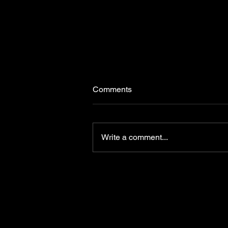
Comments
Write a comment...
Falleció Bonnie Tyler ícono de
la música de los 80'