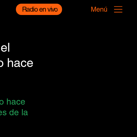
Radio en vivo
Menú
el
o hace
o hace 
s de la 