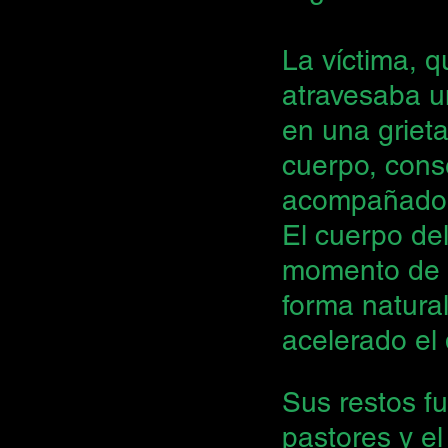
La víctima, 
atravesaba 
en una grieta
cuerpo, conse
acompañado d
El cuerpo de
momento de su
forma natura
acelerado el 
Sus restos fu
pastores y el