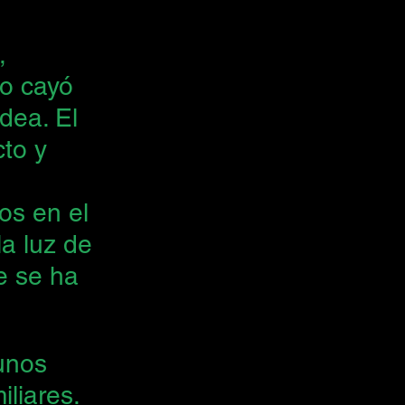
, 
o cayó 
dea. El 
to y 
os en el 
a luz de 
e se ha 
unos 
iliares.