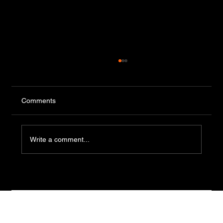
Comments
Write a comment...
Conferencia "Heliópolis en la Era de
Acuario", organizada por Gnosis, será el
sábado 8 de agosto