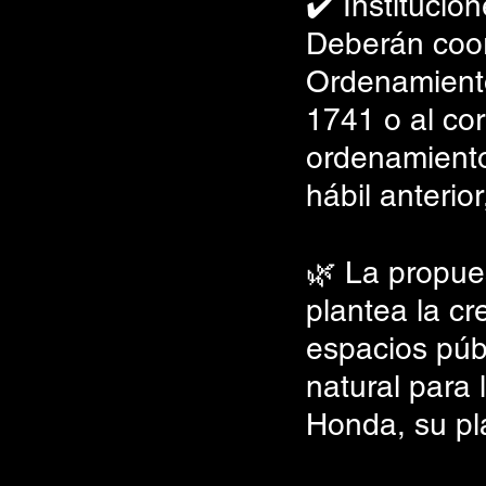
✔️ Institucio
Deberán coor
Ordenamiento 
1741 o al cor
ordenamiento
hábil anterio
🌿 La propue
plantea la cr
espacios públ
natural para 
Honda, su pl