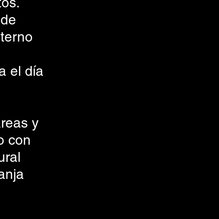
os. 
 de 
terno 
 el día 
reas y 
o con 
ral 
anja 