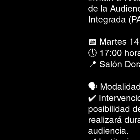
de la Audien
Integrada (PA
📅 Martes 14 
🕔 17:00 hor
📍 Salón Dor
🗣️ Modalidad
✔️ Intervenci
posibilidad d
realizará dur
audiencia.