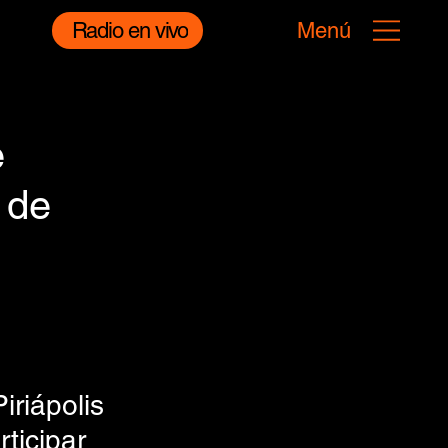
Radio en vivo
Menú
e
 de
riápolis 
ticipar 