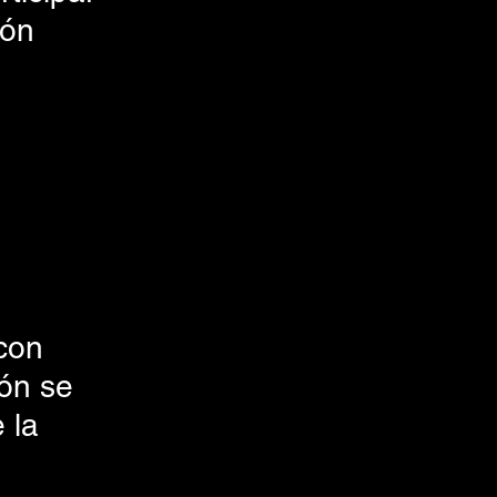
ón 
con 
ión se 
 la 